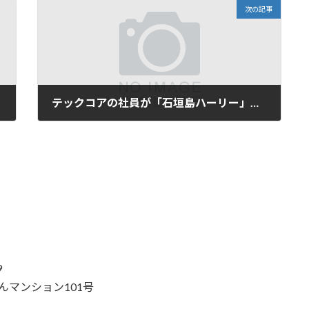
次の記事
テックコアの社員が「石垣島ハーリー」二連覇＆（海神祭 / うみんちゅ祭）優勝を達成しました！
2026年6月22日
9
きなんマンション101号