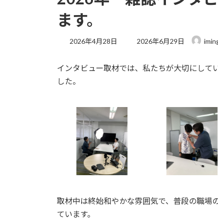
ます。
最
2026年4月28日
2026年6月29日
imin
終
更
インタビュー取材では、私たちが大切にして
新
日
した。
時
:
取材中は終始和やかな雰囲気で、普段の職場
ています。