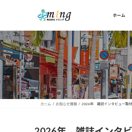
コ
ナ
ン
ビ
ホーム
テ
ゲ
ン
ー
ツ
シ
へ
ョ
ス
ン
キ
に
ッ
移
プ
動
ホーム
お知らせ情報
2026年 雑誌インタビュー取
2026年 雑誌インタ